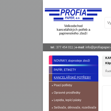
Velkoobchod
kancelářských potřeb a
papírenského zboží
info@profiapaper.
tel
.: 377 454 011 |
e-mail
:
KA
NOVINKY, doprodeje zboží
Klip
PAPÍR, ETIKETY
Řadit
KANCELÁŘSKÉ POTŘEBY
Psací potřeby
Opravné prostředky
Lepidla, lepící pásky
Sešívače, děrovače, rozešívače