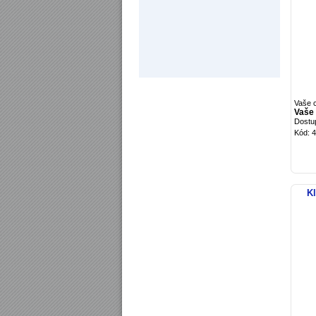
Vaše 
Vaše 
Dostu
Kód: 
K