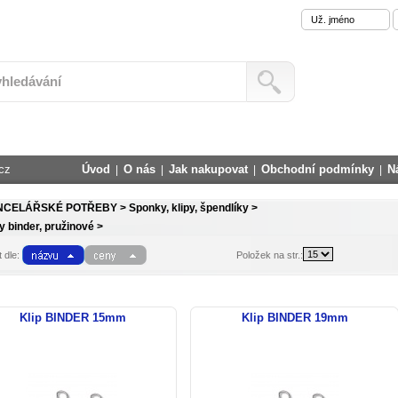
cz
Úvod
O nás
Jak nakupovat
Obchodní podmínky
N
|
|
|
|
NCELÁŘSKÉ POTŘEBY >
Sponky, klipy, špendlíky >
y binder, pružinové >
 dle:
Položek na str.:
Klip BINDER 15mm
Klip BINDER 19mm