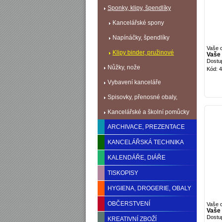
Sponky, klipy, špendlíky
Kancelářské spony
Napínáčky, špendlíky
Vaše 
Klipy binder, pružinové
Vaše 
Dostu
Nůžky, nože
Kód: 
Vybavení kanceláře
Spisovky, přenosné obaly,
identifikace
Kancelářské a školní pomůcky
ARCHIVACE, PREZENTACE
KANCELÁŘSKÁ TECHNIKA
KALENDÁŘE, DIÁŘE
TISKOPISY
HYGIENA, DROGERIE, OBALY
OBČERSTVENÍ
Vaše 
Vaše 
Dostu
KREATIVNÍ ZBOŽÍ