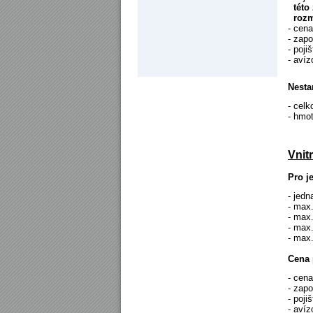
této
rozmě
- cen
- zapo
- poji
- aví
Nesta
- celk
- hmot
Vnit
Pro j
- jedn
- max.
- max
- max
- max
Cena 
- cen
- zapo
- poji
- aví