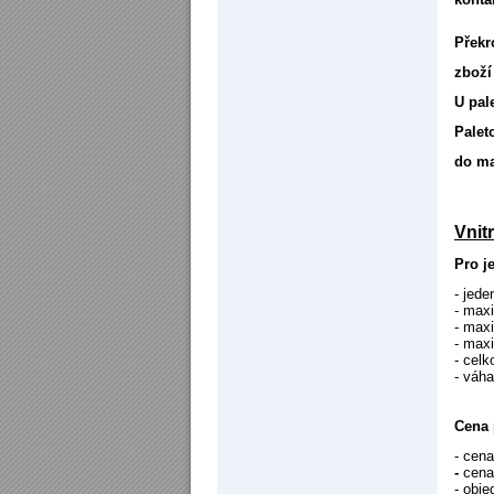
Překr
zboží
U pal
Palet
do ma
Vnit
Pro je
- jede
- max
- max
- max
- cel
- váh
Cena 
- cen
-
cen
- obj