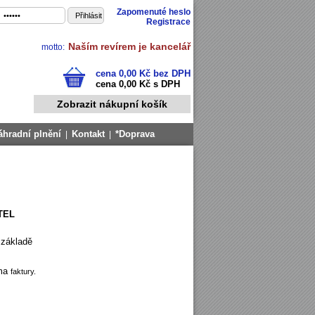
Zapomenuté heslo
Registrace
Naším revírem je kancelář
motto:
cena 0,00 Kč bez DPH
cena 0,00 Kč s DPH
Zobrazit nákupní košík
áhradní plnění
Kontakt
*Doprava
|
|
TEL
 základě
rma
faktury.