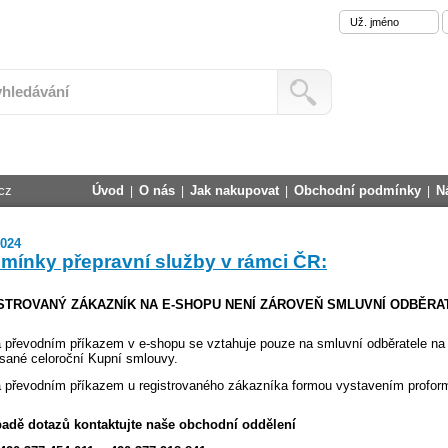
cz
Úvod
O nás
Jak nakupovat
Obchodní podmínky
N
|
|
|
|
2024
mínky přepravní služby v rámci ČR
:
STROVANÝ ZÁKAZNÍK NA E-SHOPU NENÍ ZÁROVEŇ SMLUVNÍ ODBĚRA
a převodním příkazem v e-shopu se vztahuje pouze na smluvní odběratele na
sané celoroční Kupní smlouvy.
a převodním příkazem u registrovaného zákazníka formou vystavením profo
padě dotazů kontaktujte naše obchodní oddělení