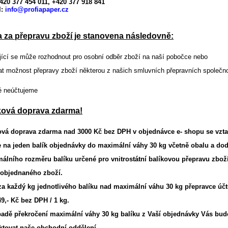
 +420 377 454 011, +420 377 918 841
l:
info@profiapaper.cz
 za přepravu zboží je stanovena následovně:
jící se může rozhodnout
pro osobní odběr zboží na naší pobočce
nebo
at možnost
přepravy zboží některou z našich smluvních přepravních společno
né neúčtujeme
a zdarma od 3 000,00 Kč bez DPH
Doprava zdarma od 3 000,00 Kč bez DPH
Doprava Dz
ková doprava zdarma!
ová doprava zdarma nad 3000 Kč bez DPH
v objednávce e- shopu
se vzt
 na jeden balík objednávky do maximální váhy 30 kg včetně obalu a dod
málního
rozměru balíku určené pro vnitrostátní balíkovou přepravu zbož
objednaného zboží.
 za každý kg jednotlivého balíku nad maximální váhu 30 kg přepravce účt
49,- Kč bez DPH / 1 kg.
padě překročení maximální váhy 30 kg balíku z Vaší objednávky Vás bude
ktovat naše obchodní oddělení.