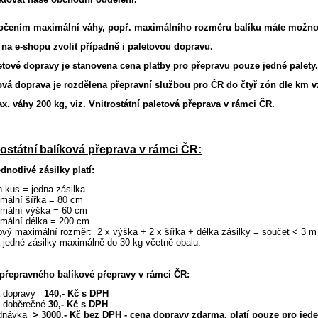
očením maximální váhy, popř. maximálního rozměru balíku
máte možnos
 na e-shopu zvolit případně i paletovou dopravu.
etové dopravy je stanovena cena platby pro přepravu pouze jedné palety.
ová doprava je rozdělena přepravní službou pro ČR do čtyř zón dle km v
x. váhy 200 kg, viz.
Vnitrostátní paletová přeprava v rámci ČR.
rostátní balíková přeprava v rámci ČR:
dnotlivé zásilky platí:
n kus = jedna zásilka
imální šířka = 80 cm
imální výška = 60 cm
imální délka = 200 cm
kový maximální rozměr: 2 x výška + 2 x šířka + délka zásilky = součet < 3 m
a jedné zásilky maximálně do 30 kg včetně obalu.
přepravného balíkové přepravy v rámci ČR:
a dopravy
140,- Kč s DPH
a
doběrečné
30,- Kč s DPH
ednávka
> 3000,- Kč bez DPH -
cena dopravy zdarma, platí pouze
pro jede