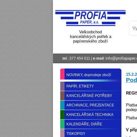
Velkoobchod
kancelářských potřeb a
papírenského zboží
info@profiapaper.
tel
.: 377 454 011 |
e-mail
:
15.2.
NOVINKY, doprodeje zboží
Pod
PAPÍR, ETIKETY
REGI
KANCELÁŘSKÉ POTŘEBY
Platb
ARCHIVACE, PREZENTACE
podep
KANCELÁŘSKÁ TECHNIKA
Platb
KALENDÁŘE, DIÁŘE
V pří
TISKOPISY