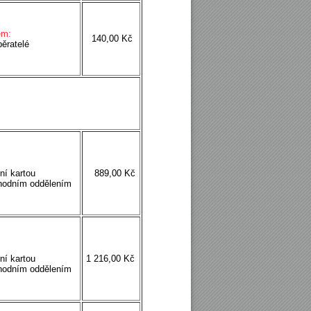
em:
140,00 Kč
ěratelé
ní kartou
889,00 Kč
hodním oddělením
ní kartou
1 216,00 Kč
hodním oddělením