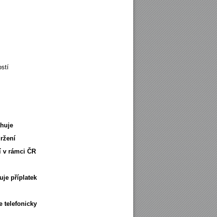
stí
darma od 3 000,00 Kč bez DPH
ahuje
ržení
í v rámci ČR
uje příplatek
 telefonicky