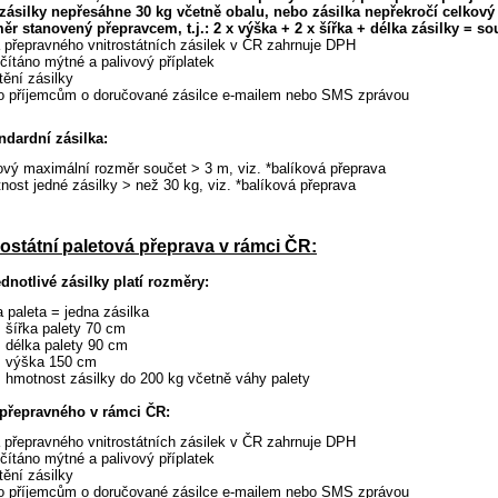
zásilky nepřesáhne 30 kg včetně obalu, nebo zásilka nepřekročí
celkový
r stanovený přepravcem, t.j.: 2 x výška + 2 x šířka + délka zásilky = so
a přepravného vnitrostátních zásilek v ČR zahrnuje DPH
čítáno mýtné a palivový příplatek
štění zásilky
zo příjemcům o doručované zásilce e-mailem nebo SMS zprávou
ndardní zásilka:
ový maximální rozměr součet > 3 m, viz. *balíková přeprava
nost jedné zásilky > než 30 kg, viz. *balíková přeprava
rostátní paletová přeprava v rámci ČR:
ednotlivé zásilky platí rozměry:
a paleta = jedna zásilka
 šířka palety 70 cm
. délka palety 90 cm
. výška 150 cm
. hmotnost zásilky do 200 kg včetně váhy palety
přepravného v rámci ČR:
a přepravného vnitrostátních zásilek v ČR zahrnuje DPH
čítáno mýtné a palivový příplatek
štění zásilky
zo příjemcům o doručované zásilce e-mailem nebo SMS zprávou