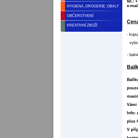
tel.:
e-mai
HYGIENA, DROGERIE, OBALY
OBČERSTVENÍ
Cena
KREATIVNÍ ZBOŽÍ
k
upu
-
vybr
- bal
oprav
Balí
Balík
pouze
maxi
Vámi 
Info:
plus 
V pří
konta