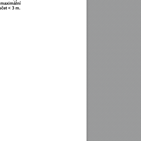
 maximální
učet < 3 m
.