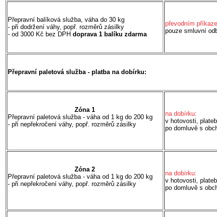
Přepravní balíková služba, váha do 30 kg
převodním příkaz
- při dodržení váhy, popř.
rozměrů zásilky
pouze smluvní odb
- od 3000 Kč bez DPH
doprava 1 balíku zdarma
Přepravní
paletová služba - platba na dobírku:
Zóna 1
na dobírku:
Přepravní paletová služba - váha od 1 kg do 200 kg
v hotovosti, plateb
- při nepřekročení váhy, popř.
rozměrů zásilky
po domluvě s obc
Zóna
2
na dobírku:
Přepravní paletová služba - váha od 1 kg do 200 kg
v hotovosti, plateb
- při nepřekročení váhy, popř.
rozměrů zásilky
po domluvě s obc