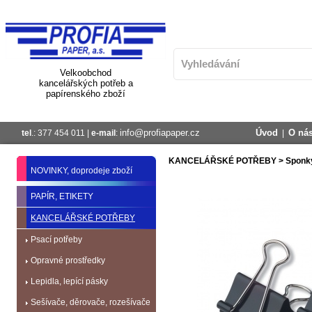
Velkoobchod
kancelářských potřeb a
papírenského zboží
info@profiapaper.cz
Úvod
O ná
tel
.: 377 454 011 |
e-mail
:
|
KANCELÁŘSKÉ POTŘEBY
>
Sponky
NOVINKY, doprodeje zboží
PAPÍR, ETIKETY
KANCELÁŘSKÉ POTŘEBY
Psací potřeby
Opravné prostředky
Lepidla, lepící pásky
Sešívače, děrovače, rozešívače