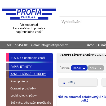
Velkoobchod
kancelářských potřeb a
papírenského zboží
info@profiapaper.cz
Úvod
O ná
tel
.: 377 454 011 |
e-mail
:
|
KANCELÁŘSKÉ POTŘEBY >
Nůžk
NOVINKY, doprodeje zboží
PAPÍR, ETIKETY
Řadit dle:
KANCELÁŘSKÉ POTŘEBY
Psací potřeby
Nůžky
Opravné prostředky
Lepidla, lepící pásky
Nůž zalamovací celokovový SX9
velký
Sešívače, děrovače, rozešívače