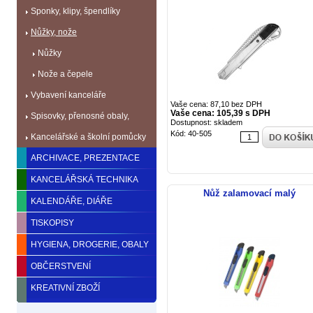
Sponky, klipy, špendlíky
Nůžky, nože
Nůžky
Nože a čepele
Vybavení kanceláře
Vaše cena: 87,10 bez DPH
Vaše cena: 105,39 s DPH
Spisovky, přenosné obaly,
Dostupnost: skladem
Kód: 40-505
identifikace
Kancelářské a školní pomůcky
ARCHIVACE, PREZENTACE
KANCELÁŘSKÁ TECHNIKA
Nůž zalamovací malý
KALENDÁŘE, DIÁŘE
TISKOPISY
HYGIENA, DROGERIE, OBALY
OBČERSTVENÍ
KREATIVNÍ ZBOŽÍ