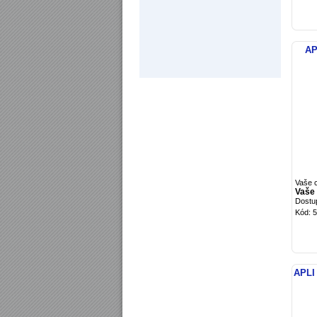
AP
Vaše 
Vaše 
Dostu
Kód: 5
APLI 