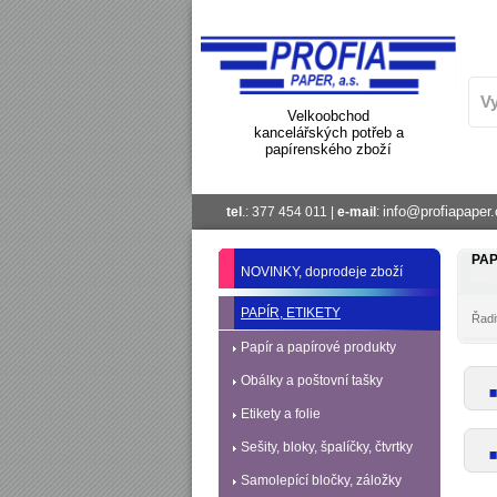
Velkoobchod
kancelářských potřeb a
papírenského zboží
info@profiapaper.
tel
.: 377 454 011 |
e-mail
:
PAP
NOVINKY, doprodeje zboží
PAPÍR, ETIKETY
Řadit
Papír a papírové produkty
Obálky a poštovní tašky
Etikety a folie
Sešity, bloky, špalíčky, čtvrtky
Samolepící bločky, záložky