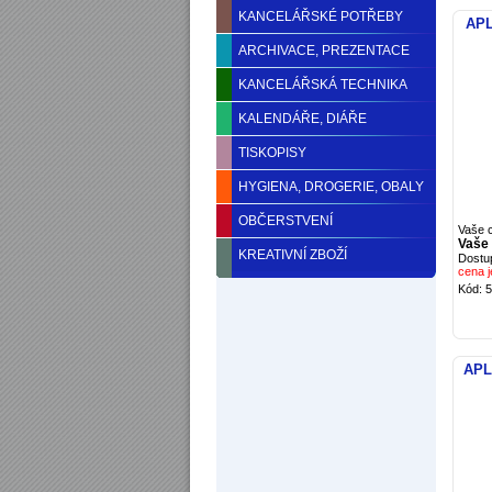
KANCELÁŘSKÉ POTŘEBY
APL
ARCHIVACE, PREZENTACE
KANCELÁŘSKÁ TECHNIKA
KALENDÁŘE, DIÁŘE
TISKOPISY
HYGIENA, DROGERIE, OBALY
OBČERSTVENÍ
Vaše 
Vaše 
KREATIVNÍ ZBOŽÍ
Dostu
cena j
Kód: 
APLI