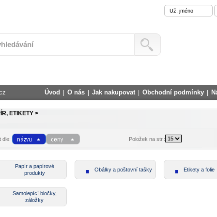
cz
Úvod
O nás
Jak nakupovat
Obchodní podmínky
N
|
|
|
|
ÍR, ETIKETY >
 dle:
Položek na str.:
Papír a papírové
Obálky a poštovní tašky
Etikety a folie
produkty
Samolepící bločky,
záložky