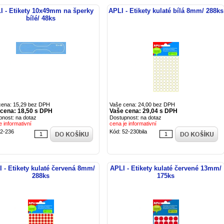
I - Etikety 10x49mm na šperky
APLI - Etikety kulaté bílá 8mm/ 288ks
bílé/ 48ks
cena: 15,29 bez DPH
Vaše cena: 24,00 bez DPH
cena: 18,50 s DPH
Vaše cena: 29,04 s DPH
pnost: na dotaz
Dostupnost: na dotaz
e informativní
cena je informativní
52-236
Kód: 52-230bila
 - Etikety kulaté červená 8mm/
APLI - Etikety kulaté červené 13mm/
288ks
175ks