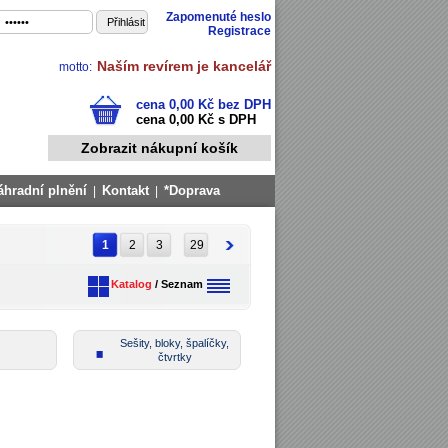
Zapomenuté heslo
Registrace
Naším revírem je kancelář
motto:
cena 0,00 Kč bez DPH
cena 0,00 Kč s DPH
Zobrazit nákupní košík
áhradní plnění
Kontakt
*Doprava
|
|
1
2
3
29
Katalog
/
Seznam
Sešity, bloky, špalíčky,
čtvrtky