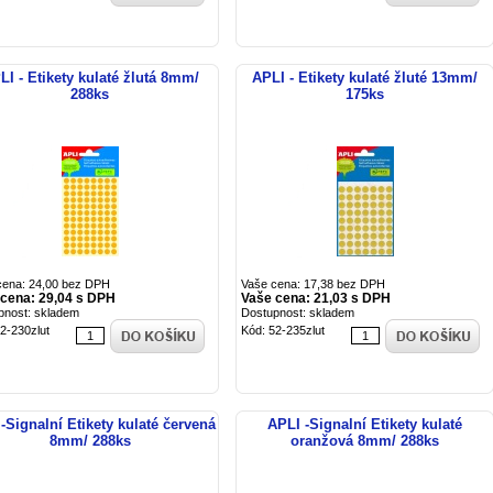
LI - Etikety kulaté žlutá 8mm/
APLI - Etikety kulaté žluté 13mm/
288ks
175ks
cena: 24,00 bez DPH
Vaše cena: 17,38 bez DPH
cena: 29,04 s DPH
Vaše cena: 21,03 s DPH
pnost: skladem
Dostupnost: skladem
2-230zlut
Kód: 52-235zlut
-Signalní Etikety kulaté červená
APLI -Signalní Etikety kulaté
8mm/ 288ks
oranžová 8mm/ 288ks