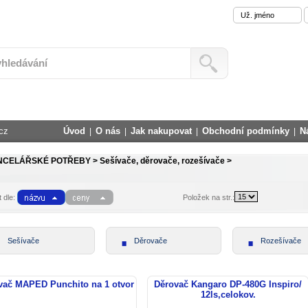
cz
Úvod
O nás
Jak nakupovat
Obchodní podmínky
N
|
|
|
|
NCELÁŘSKÉ POTŘEBY >
Sešívače, děrovače, rozešívače >
 dle:
Položek na str.:
Sešívače
Děrovače
Rozešívače
vač MAPED Punchito na 1 otvor
Děrovač Kangaro DP-480G Inspiro/
12ls,celokov.