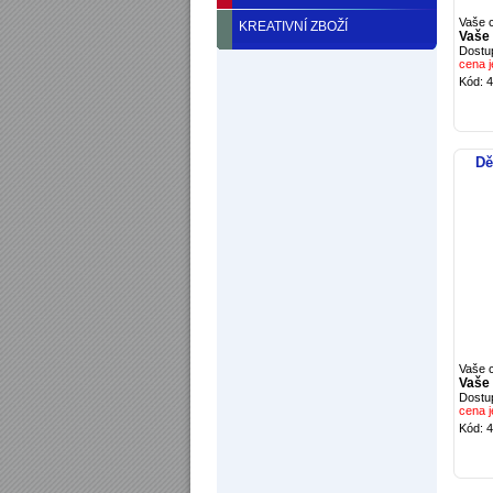
Vaše 
KREATIVNÍ ZBOŽÍ
Vaše
Dostu
cena j
Kód: 
Dě
Vaše 
Vaše 
Dostu
cena j
Kód: 