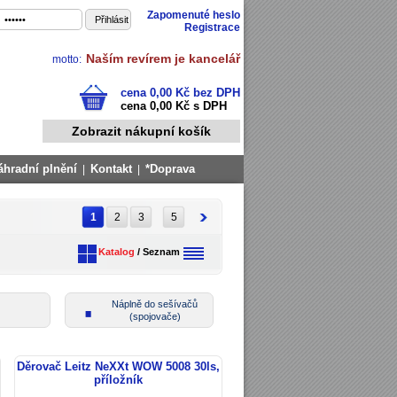
Zapomenuté heslo
Registrace
Naším revírem je kancelář
motto:
cena 0,00 Kč bez DPH
cena 0,00 Kč s DPH
Zobrazit nákupní košík
áhradní plnění
Kontakt
*Doprava
|
|
1
2
3
5
Katalog
/
Seznam
Náplně do sešívačů
(spojovače)
Děrovač Leitz NeXXt WOW 5008 30ls,
příložník