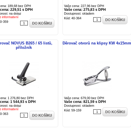
cena: 189,68 bez DPH
Vaše cena: 227,96 bez DPH
 cena: 229,51 s DPH
Vaše cena: 275,83 s DPH
pnost: na dotaz
Dostupnost: skladem
e informativní
Kód: 40-364
40-359
rovač NOVUS B265 / 65 listů,
Děrovač otvorů na klipsy KW 4x15m
příložník
cena: 1 276,80 bez DPH
Vaše cena: 679,00 bez DPH
cena: 1 544,93 s DPH
Vaše cena: 821,59 s DPH
pnost: na dotaz
Dostupnost: skladem
e informativní
Kód: 59-159
40-363