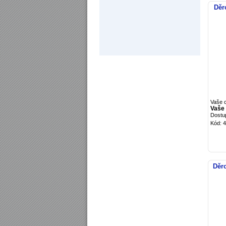
Děr
Vaše 
Vaše
Dostu
Kód: 
Děro