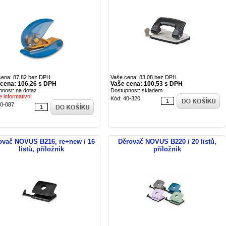
cena: 87,82 bez DPH
Vaše cena: 83,08 bez DPH
 cena: 106,26 s DPH
Vaše cena: 100,53 s DPH
pnost: na dotaz
Dostupnost: skladem
e informativní
Kód: 40-320
40-087
ovač NOVUS B216, re+new / 16
Děrovač NOVUS B220 / 20 listů,
listů, příložník
příložník