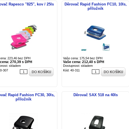
ovač Rapesco "825", kov / 25ls
Děrovač Rapid Fashion FC10, 10ls,
příložník
cena: 223,46 bez DPH
Vaše cena: 175,54 bez DPH
 cena: 270,39 s DPH
Vaše cena: 212,40 s DPH
pnost: skladem
Dostupnost: skladem
40-307
Kód: 40-311
vač Rapid Fashion FC30, 30ls,
Děrovač SAX 518 na 40ls
příložník