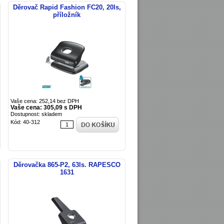
Děrovač Rapid Fashion FC20, 20ls,
příložník
Vaše cena: 252,14 bez DPH
Vaše cena: 305,09 s DPH
Dostupnost: skladem
Kód: 40-312
Děrovačka 865-P2, 63ls. RAPESCO
1631