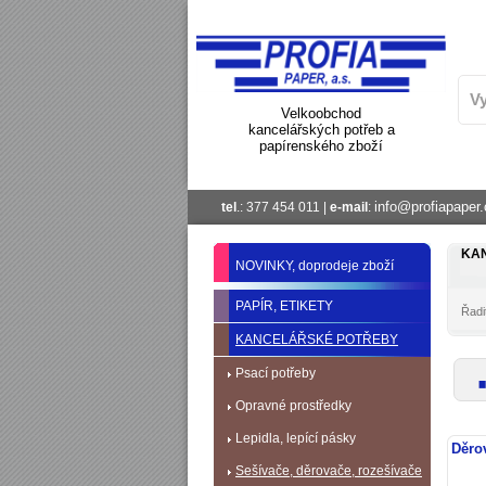
Velkoobchod
kancelářských potřeb a
papírenského zboží
info@profiapaper.
tel
.: 377 454 011 |
e-mail
:
KA
NOVINKY, doprodeje zboží
PAPÍR, ETIKETY
Řadit
KANCELÁŘSKÉ POTŘEBY
Psací potřeby
Opravné prostředky
Lepidla, lepící pásky
Děro
Sešívače, děrovače, rozešívače