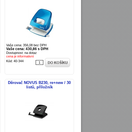
Vaše cena: 356,08 bez DPH
Vaše cena: 430,86 s DPH
Dostupnost: na dotaz
cena je informativní
Kód: 40-344
Děrovač NOVUS B230, re+new / 30
listů, příložník