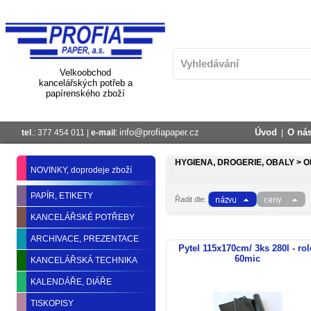
Velkoobchod
kancelářských potřeb a
papírenského zboží
info@profiapaper.cz
Úvod
O ná
tel
.: 377 454 011 |
e-mail
:
|
HYGIENA, DROGERIE, OBALY >
O
NOVINKY, doprodeje zboží
PAPÍR, ETIKETY
Řadit dle:
KANCELÁŘSKÉ POTŘEBY
ARCHIVACE, PREZENTACE
Pytel 115x170cm/ 3ks 280l - rol
60mic
KANCELÁŘSKÁ TECHNIKA
KALENDÁŘE, DIÁŘE
TISKOPISY