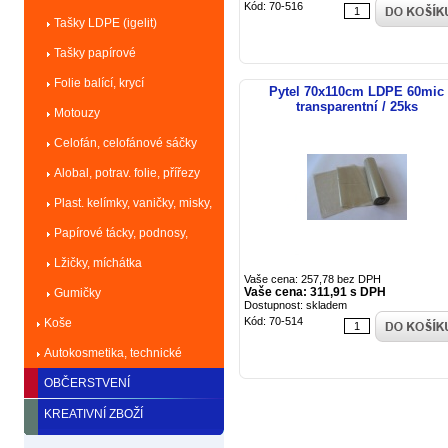
Kód: 70-516
Tašky LDPE (igelit)
Tašky papírové
Folie balící, krycí
Pytel 70x110cm LDPE 60mic
transparentní / 25ks
Motouzy
Celofán, celofánové sáčky
Alobal, potrav. folie, přířezy
Plast. kelímky, vaničky, misky,
talíře
Papírové tácky, podnosy,
dortové krabice
Lžičky, míchátka
Vaše cena: 257,78 bez DPH
Vaše cena: 311,91 s DPH
Gumičky
Dostupnost: skladem
Kód: 70-514
Koše
Autokosmetika, technické
kapaliny
OBČERSTVENÍ
KREATIVNÍ ZBOŽÍ