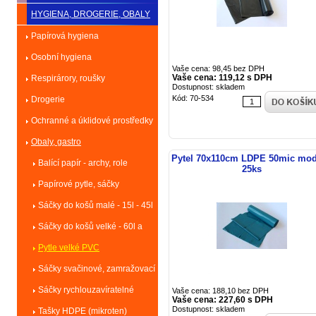
HYGIENA, DROGERIE, OBALY
Papírová hygiena
Osobní hygiena
Vaše cena: 98,45 bez DPH
Vaše cena: 119,12 s DPH
Respirárory, roušky
Dostupnost: skladem
Kód: 70-534
Drogerie
Ochranné a úklidové prostředky
Obaly, gastro
Pytel 70x110cm LDPE 50mic mod
Balící papír - archy, role
25ks
Papírové pytle, sáčky
Sáčky do košů malé - 15l - 45l
Sáčky do košů velké - 60l a
více
Pytle velké PVC
Sáčky svačinové, zamražovací
Sáčky rychlouzavíratelné
Vaše cena: 188,10 bez DPH
Vaše cena: 227,60 s DPH
Dostupnost: skladem
Tašky HDPE (mikroten)