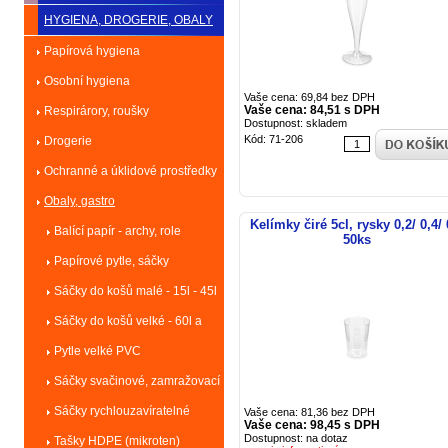
HYGIENA, DROGERIE, OBALY
Papírová hygiena
Osobní hygiena
Vaše cena: 69,84 bez DPH
Vaše cena: 84,51 s DPH
Respirárory, roušky
Dostupnost: skladem
Kód: 71-206
Drogerie
Ochranné a úklidové prostředky
Obaly, gastro
Kelímky čiré 5cl, rysky 0,2/ 0,4/ 
Balící papír - archy, role
50ks
Papírové pytle, sáčky
Sáčky do košů malé - 15l - 45l
Sáčky do košů velké - 60l a
více
Pytle velké PVC
Sáčky svačinové, zamražovací
Sáčky rychlouzavíratelné
Vaše cena: 81,36 bez DPH
Vaše cena: 98,45 s DPH
Dostupnost: na dotaz
Tašky HDPE (mikroten)