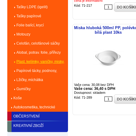
cena je informativní
Kód: 71-217
Tašky LDPE (igelit)
Tašky papírové
Folie balící, krycí
Miska hluboká 500ml PP, polévk
bílá plast 10ks
Motouzy
Celofán, celofánové sáčky
Alobal, potrav. folie, přířezy
Plast. kelímky, vaničky, misky,
talíře
Papírové tácky, podnosy,
dortové krabice
Lžičky, míchátka
Vaše cena: 30,08 bez DPH
Vaše cena: 36,40 s DPH
Gumičky
Dostupnost: skladem
Kód: 71-289
Koše
Autokosmetika, technické
kapaliny
OBČERSTVENÍ
KREATIVNÍ ZBOŽÍ