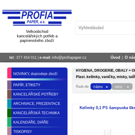
Velkoobchod
kancelářských potřeb a
papírenského zboží
info@profiapaper.cz
Úvod
O ná
tel
.: 377 454 011 |
e-mail
:
|
HYGIENA, DROGERIE, OBALY >
O
NOVINKY, doprodeje zboží
Plast. kelímky, vaničky, misky, talí
PAPÍR, ETIKETY
Řadit dle:
KANCELÁŘSKÉ POTŘEBY
ARCHIVACE, PREZENTACE
Kelímky 0,1 PS šampuska 6k
KANCELÁŘSKÁ TECHNIKA
KALENDÁŘE, DIÁŘE
TISKOPISY