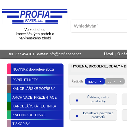
Velkoobchod
kancelářských potřeb a
papírenského zboží
info@profiapaper.cz
Úvod
O ná
tel
.: 377 454 011 |
e-mail
:
|
HYGIENA, DROGERIE, OBALY >
D
NOVINKY, doprodeje zboží
PAPÍR, ETIKETY
Řadit dle:
KANCELÁŘSKÉ POTŘEBY
ARCHIVACE, PREZENTACE
Úklidové, čistící
prostředky
KANCELÁŘSKÁ TECHNIKA
Desinfekce povrchů a
KALENDÁŘE, DIÁŘE
předmětů
TISKOPISY