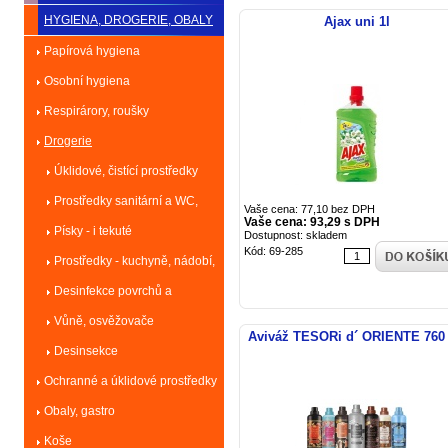
HYGIENA, DROGERIE, OBALY
Ajax uni 1l
Papírová hygiena
Osobní hygiena
Respirárory, roušky
Drogerie
Úklidové, čistící prostředky
Prostředky sanitární a WC,
Vaše cena: 77,10 bez DPH
Vaše cena: 93,29 s DPH
odpad
Písky - i tekuté
Dostupnost: skladem
Kód: 69-285
Prostředky - kuchyně, nádobí,
praní
Desinfekce povrchů a
předmětů
Vůně, osvěžovače
Aviváž TESORi d´ ORIENTE 760
Desinsekce
Ochranné a úklidové prostředky
Obaly, gastro
Koše