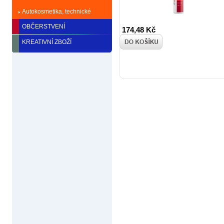
Autokosmetika, technické
kapaliny
OBČERSTVENÍ
174,48 Kč
KREATIVNÍ ZBOŽÍ