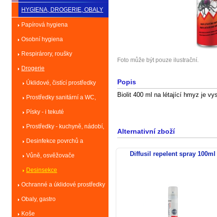
HYGIENA, DROGERIE, OBALY
Papírová hygiena
Osobní hygiena
Respirárory, roušky
Foto může být pouze ilustrační.
Drogerie
Popis
Úklidové, čistící prostředky
Biolit 400 ml na létající hmyz je v
Prostředky sanitární a WC,
odpad
Písky - i tekuté
Prostředky - kuchyně, nádobí,
Alternativní zboží
praní
Desinfekce povrchů a
Diffusil repelent spray 100ml
předmětů
Vůně, osvěžovače
Desinsekce
Ochranné a úklidové prostředky
Obaly, gastro
Koše