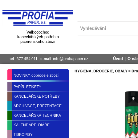
Velkoobchod
kancelářských potřeb a
papírenského zboží
info@profiapaper.cz
Úvod
O ná
tel
.: 377 454 011 |
e-mail
:
|
HYGIENA, DROGERIE, OBALY
>
Dro
NOVINKY, doprodeje zboží
PAPÍR, ETIKETY
KANCELÁŘSKÉ POTŘEBY
ARCHIVACE, PREZENTACE
KANCELÁŘSKÁ TECHNIKA
KALENDÁŘE, DIÁŘE
TISKOPISY