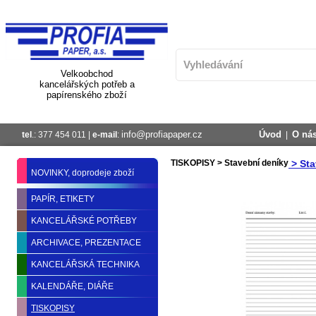
Velkoobchod
kancelářských potřeb a
papírenského zboží
info@profiapaper.cz
Úvod
O ná
tel
.: 377 454 011 |
e-mail
:
|
TISKOPISY
>
Stavební deníky
> Sta
NOVINKY, doprodeje zboží
PAPÍR, ETIKETY
KANCELÁŘSKÉ POTŘEBY
ARCHIVACE, PREZENTACE
KANCELÁŘSKÁ TECHNIKA
KALENDÁŘE, DIÁŘE
TISKOPISY