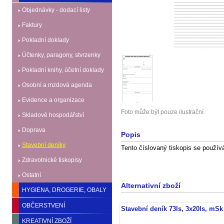
Objednávky - dodací listy
Faktury
Pokladní doklady
Účtenky, paragony, stvrzenky
Pokladní knihy, účetní doklady
Osobní a mzdová agenda
Evidence a organizace
Foto může být pouze ilustrační.
Skladové hospodářství
Doprava
Popis
Stavební deníky
Tento číslovaný tiskopis se použí
Zdravotnické tiskopisy
Ostatní
Alternativní zboží
HYGIENA, DROGERIE, OBALY
OBČERSTVENÍ
Stavební deník 73ls, 3x20ls, mSk
KREATIVNÍ ZBOŽÍ