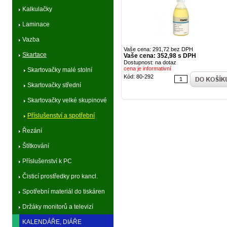
Kalkulačky
Laminace
Vazba
Vaše cena: 291,72 bez DPH
Skartace
Vaše cena: 352,98 s DPH
Dostupnost: na dotaz
cena je informativní
Skartovačky malé stolní
Kód: 80-292
Skartovačky střední
kancelářské
Skartovačky velké skupinové
Příslušenství a spotřební
Řezání
materiál
Štítkování
Příslušenství k PC
Čisticí prostředky pro kancl.
techniku
Spotřební materiál do tiskáren
Držáky monitorů a televizí
KALENDÁŘE, DIÁŘE