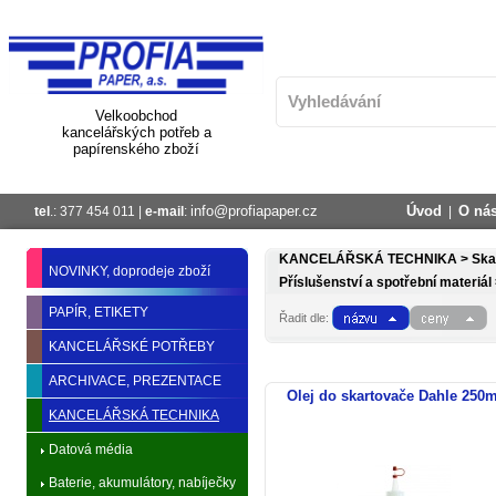
Velkoobchod
kancelářských potřeb a
papírenského zboží
info@profiapaper.cz
Úvod
O ná
tel
.: 377 454 011 |
e-mail
:
|
KANCELÁŘSKÁ TECHNIKA >
Ska
NOVINKY, doprodeje zboží
Příslušenství a spotřební materiál
PAPÍR, ETIKETY
Řadit dle:
KANCELÁŘSKÉ POTŘEBY
ARCHIVACE, PREZENTACE
Olej do skartovače Dahle 250m
KANCELÁŘSKÁ TECHNIKA
Datová média
Baterie, akumulátory, nabíječky