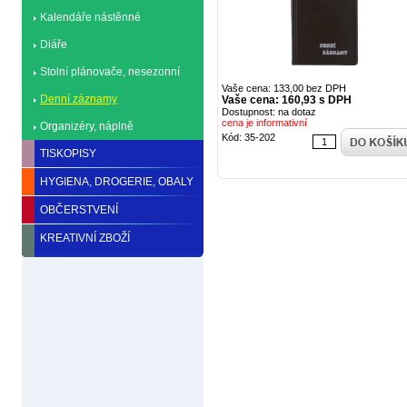
Kalendáře nástěnné
Diáře
Stolní plánovače, nesezonní
Vaše cena: 133,00 bez DPH
mapy
Denní záznamy
Vaše cena: 160,93 s DPH
Dostupnost: na dotaz
cena je informativní
Organizéry, náplně
Kód: 35-202
TISKOPISY
HYGIENA, DROGERIE, OBALY
OBČERSTVENÍ
KREATIVNÍ ZBOŽÍ