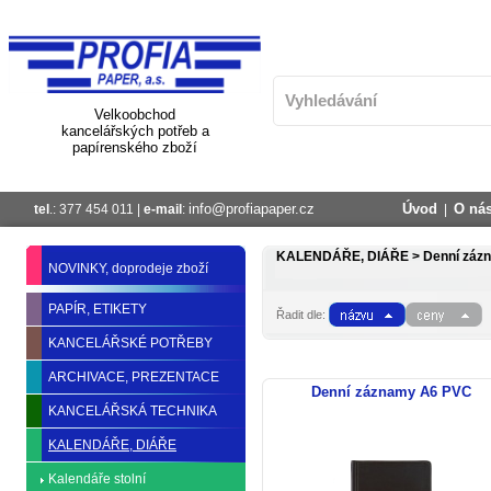
Velkoobchod
kancelářských potřeb a
papírenského zboží
info@profiapaper.cz
Úvod
O ná
tel
.: 377 454 011 |
e-mail
:
|
KALENDÁŘE, DIÁŘE >
Denní záz
NOVINKY, doprodeje zboží
PAPÍR, ETIKETY
Řadit dle:
KANCELÁŘSKÉ POTŘEBY
ARCHIVACE, PREZENTACE
Denní záznamy A6 PVC
KANCELÁŘSKÁ TECHNIKA
KALENDÁŘE, DIÁŘE
Kalendáře stolní