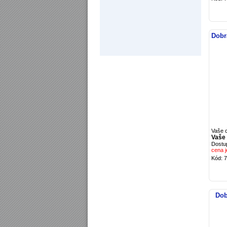
Dobr
Vaše 
Vaše
Dostu
cena j
Kód: 
Dob