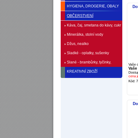
HYGIENA, DROGERIE, OBALY
Do
OBČERSTVENÍ
Káva, čaj, smetana do kávy, cukr
Minerálka, stolní vody
Džus, nealko
Sladké - oplatky, sušenky
Slané - brambůrky, tyčinky,
Vaše 
Vaše
arašídy
KREATIVNÍ ZBOŽÍ
Dostu
cena j
Kód: 
Do