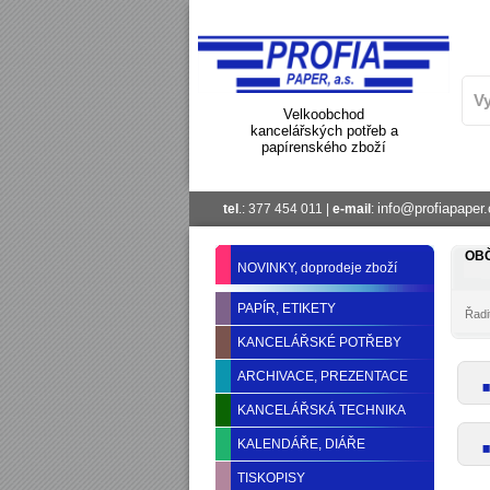
Velkoobchod
kancelářských potřeb a
papírenského zboží
info@profiapaper.
tel
.: 377 454 011 |
e-mail
:
OB
NOVINKY, doprodeje zboží
PAPÍR, ETIKETY
Řadit
KANCELÁŘSKÉ POTŘEBY
ARCHIVACE, PREZENTACE
KANCELÁŘSKÁ TECHNIKA
KALENDÁŘE, DIÁŘE
TISKOPISY