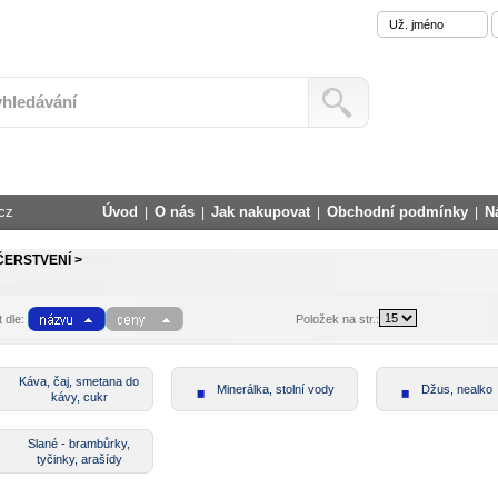
cz
Úvod
O nás
Jak nakupovat
Obchodní podmínky
N
|
|
|
|
ČERSTVENÍ >
 dle:
Položek na str.:
Káva, čaj, smetana do
Minerálka, stolní vody
Džus, nealko
kávy, cukr
Slané - brambůrky,
tyčinky, arašídy