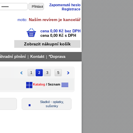
Zapomenuté heslo
Registrace
Naším revírem je kancelář
motto:
cena 0,00 Kč bez DPH
cena 0,00 Kč s DPH
Zobrazit nákupní košík
áhradní plnění
Kontakt
*Doprava
|
|
1
2
3
5
Katalog
/
Seznam
Sladké - oplatky,
sušenky