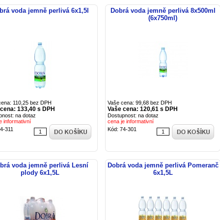
brá voda jemně perlivá 6x1,5l
Dobrá voda jemně perlivá 8x500ml
(6x750ml)
cena: 110,25 bez DPH
Vaše cena: 99,68 bez DPH
 cena: 133,40 s DPH
Vaše cena: 120,61 s DPH
pnost: na dotaz
Dostupnost: na dotaz
e informativní
cena je informativní
74-311
Kód: 74-301
brá voda jemně perlivá Lesní
Dobrá voda jemně perlivá Pomeranč
plody 6x1,5L
6x1,5L