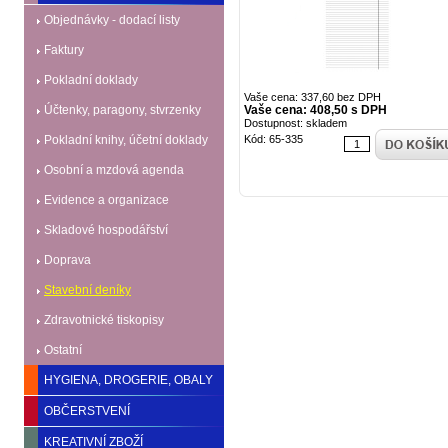
Objednávky - dodací listy
Faktury
Pokladní doklady
Vaše cena: 337,60 bez DPH
Účtenky, paragony, stvrzenky
Vaše cena: 408,50 s DPH
Dostupnost: skladem
Pokladní knihy, účetní doklady
Kód: 65-335
Osobní a mzdová agenda
Evidence a organizace
Skladové hospodářství
Doprava
Stavební deníky
Zdravotnické tiskopisy
Ostatní
HYGIENA, DROGERIE, OBALY
OBČERSTVENÍ
KREATIVNÍ ZBOŽÍ