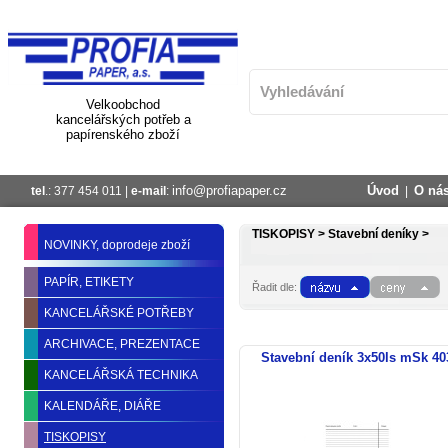
Velkoobchod
kancelářských potřeb a
papírenského zboží
info@profiapaper.cz
Úvod
O ná
tel
.: 377 454 011 |
e-mail
:
|
TISKOPISY >
Stavební deníky >
NOVINKY, doprodeje zboží
PAPÍR, ETIKETY
Řadit dle:
KANCELÁŘSKÉ POTŘEBY
ARCHIVACE, PREZENTACE
Stavební deník 3x50ls mSk 40
KANCELÁŘSKÁ TECHNIKA
KALENDÁŘE, DIÁŘE
TISKOPISY