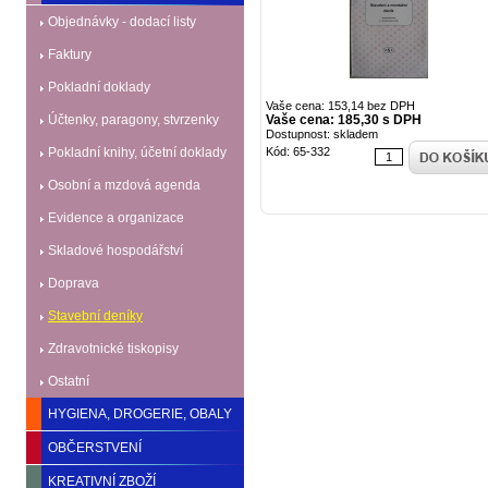
Objednávky - dodací listy
Faktury
Pokladní doklady
Vaše cena: 153,14 bez DPH
Účtenky, paragony, stvrzenky
Vaše cena: 185,30 s DPH
Dostupnost: skladem
Pokladní knihy, účetní doklady
Kód: 65-332
Osobní a mzdová agenda
Evidence a organizace
Skladové hospodářství
Doprava
Stavební deníky
Zdravotnické tiskopisy
Ostatní
HYGIENA, DROGERIE, OBALY
OBČERSTVENÍ
KREATIVNÍ ZBOŽÍ