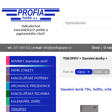
Velkoobchod
kancelářských potřeb a
papírenského zboží
info@profiapaper.cz
Úvod
O ná
tel
.: 377 454 011 |
e-mail
:
|
TISKOPISY >
Stavební deníky >
NOVINKY, doprodeje zboží
PAPÍR, ETIKETY
Řadit dle:
KANCELÁŘSKÉ POTŘEBY
ARCHIVACE, PREZENTACE
Stavební deník 73ls, 3x20ls, mSk
KANCELÁŘSKÁ TECHNIKA
KALENDÁŘE, DIÁŘE
TISKOPISY